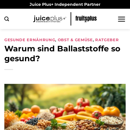
Zum
Juice Plus+ Independent Partner
Inhalt
springen
GESUNDE ERNÄHRUNG
,
OBST & GEMÜSE
,
RATGEBER
Warum sind Ballaststoffe so
gesund?